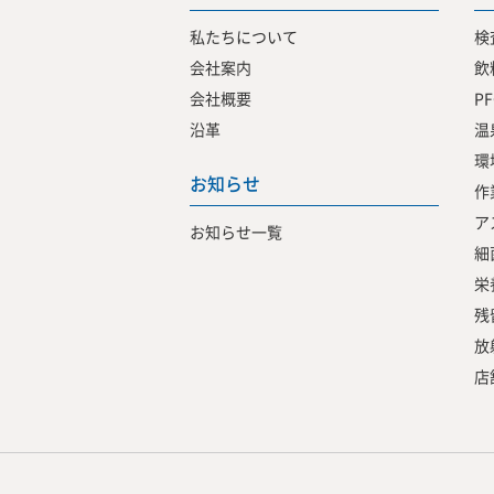
私たちについて
検
会社案内
飲
会社概要
P
沿革
温
環
お知らせ
作
ア
お知らせ一覧
細
栄
残
放
店