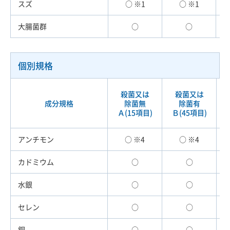
スズ
○ ※1
○ ※1
大腸菌群
○
○
個別規格
殺菌又は
殺菌又は
成分規格
除菌無
除菌有
Ａ(15項目)
Ｂ(45項目)
アンチモン
○ ※4
○ ※4
カドミウム
○
○
水銀
○
○
セレン
○
○
銅
○
○