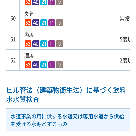
臭気
50
異常で
色度
51
5度以
濁度
52
2度以
ビル管法（建築物衛生法）に基づく飲料
水水質検査
水道事業の用に供する水道又は専用水道から供給
を受ける水源とするもの