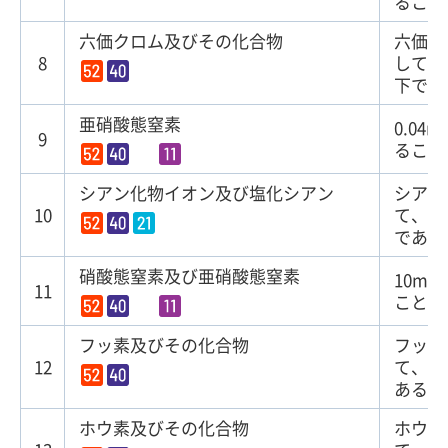
ること
六価クロム及びその化合物
六価ク
8
して、
下であ
亜硝酸態窒素
0.04
9
ること
シアン化物イオン及び塩化シアン
シアン
10
て、
0
である
硝酸態窒素及び亜硝酸態窒素
10mg
11
こと
フッ素及びその化合物
フッ素
12
て、
0
あるこ
ホウ素及びその化合物
ホウ素