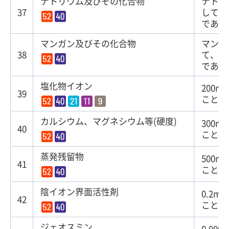
ナトリウム及びその化合物
ナトリ
37
して、
である
マンガン及びその化合物
マンガ
38
て、
0
である
塩化物イオン
200m
39
こと
カルシウム、マグネシウム等(硬度)
300m
40
こと
蒸発残留物
500m
41
こと
陰イオン界面活性剤
0.2m
42
こと
ジェオスミン
0.00