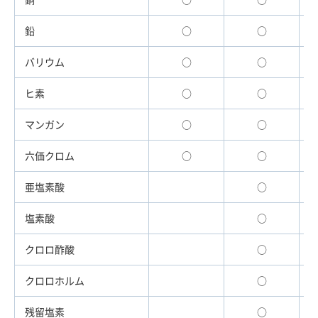
鉛
○
○
バリウム
○
○
ヒ素
○
○
マンガン
○
○
六価クロム
○
○
亜塩素酸
○
塩素酸
○
クロロ酢酸
○
クロロホルム
○
残留塩素
○