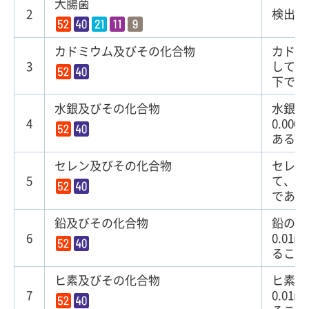
大腸菌
2
検出さ
カドミウム及びその化合物
カドミ
3
して、
下であ
水銀及びその化合物
水銀の
4
0.00
あるこ
セレン及びその化合物
セレン
5
て、
0
である
鉛及びその化合物
鉛の量
6
0.01
ること
ヒ素及びその化合物
ヒ素の
7
0.01