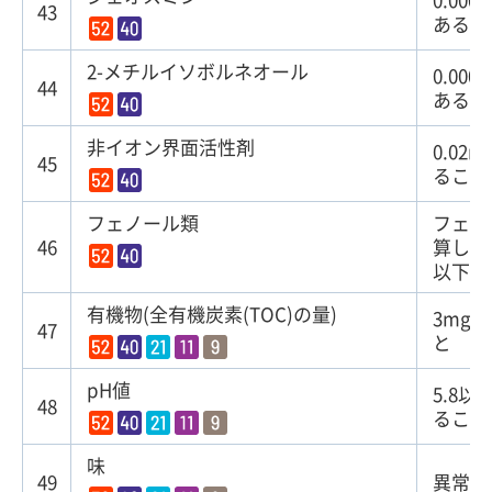
43
あるこ
2-メチルイソボルネオール
0.00
44
あるこ
非イオン界面活性剤
0.02
45
ること
フェノール類
フェノ
46
算して
以下で
有機物(全有機炭素(TOC)の量)
3mg
47
と
pH値
5.8以
48
ること
味
49
異常で