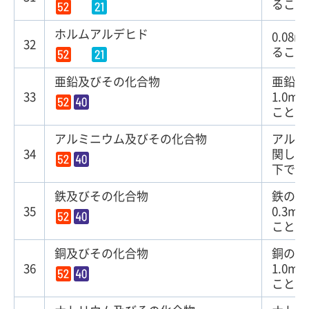
ること
ホルムアルデヒド
0.08
32
ること
亜鉛及びその化合物
亜鉛の
33
1.0m
こと
アルミニウム及びその化合物
アルミ
34
関して
下であ
鉄及びその化合物
鉄の量
35
0.3m
こと
銅及びその化合物
銅の量
36
1.0m
こと