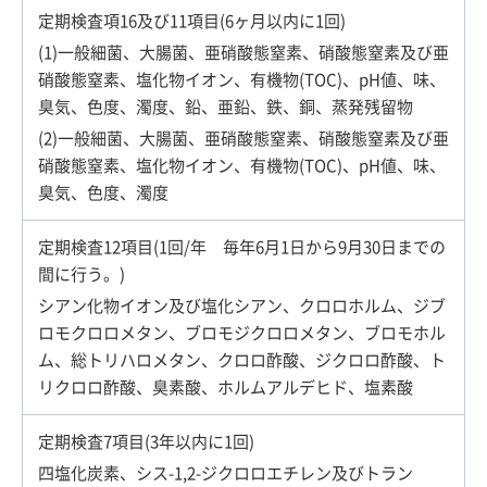
定期検査項16及び11項目(6ヶ月以内に1回)
(1)一般細菌、大腸菌、亜硝酸態窒素、硝酸態窒素及び亜
硝酸態窒素、塩化物イオン、有機物(TOC)、pH値、味、
臭気、色度、濁度、鉛、亜鉛、鉄、銅、蒸発残留物
(2)一般細菌、大腸菌、亜硝酸態窒素、硝酸態窒素及び亜
硝酸態窒素、塩化物イオン、有機物(TOC)、pH値、味、
臭気、色度、濁度
定期検査12項目(1回/年 毎年6月1日から9月30日までの
間に行う。)
シアン化物イオン及び塩化シアン、クロロホルム、ジブ
ロモクロロメタン、ブロモジクロロメタン、ブロモホル
ム、総トリハロメタン、クロロ酢酸、ジクロロ酢酸、ト
リクロロ酢酸、臭素酸、ホルムアルデヒド、塩素酸
定期検査7項目(3年以内に1回)
四塩化炭素、シス-1,2-ジクロロエチレン及びトラン