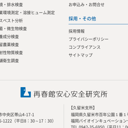
境・排水検査
お申込み・お問合せ
業環境測定・溶接ヒューム測定
採用・その他
スベスト分析
菌・微生物検査
採用情報
養成分検査
プライバシーポリシー
留農薬検査
コンプライアンス
射性物質検査
サイトマップ
舗衛生調査
【久留米支所】
中央区帯山4-17-1
福岡県久留米市百年公園１番１
385-1222（平日8：30～17：30）
福岡バイオインキュベーションセ
TEL.0942-35-6950（平日11：