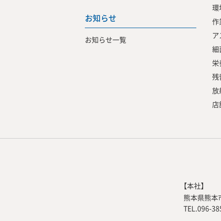
環
お知らせ
作
ア
お知らせ一覧
細
栄
残
放
店
【本社】
熊本県熊本市
TEL.096-