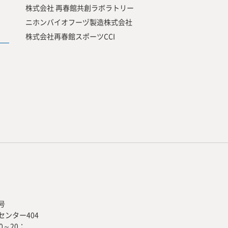
株式会社 再春館共創ラボラトリー
ニホンバイオフーヅ製造株式会社
株式会社再春館スポーツCCI
号
ンター404
00～20：