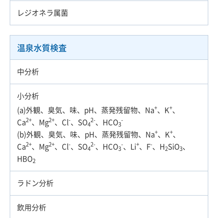
レジオネラ属菌
温泉水質検査
中分析
小分析
+
+
(a)外観、臭気、味、pH、蒸発残留物、Na
、K
、
2+
2+
-
2-
-
Ca
、Mg
、Cl
、SO
、HCO
4
3
+
+
(b)外観、臭気、味、pH、蒸発残留物、Na
、K
、
2+
2+
-
2-
-
+
-
Ca
、Mg
、Cl
、SO
、HCO
、Li
、F
、H
SiO
、
4
3
2
3
HBO
2
ラドン分析
飲用分析